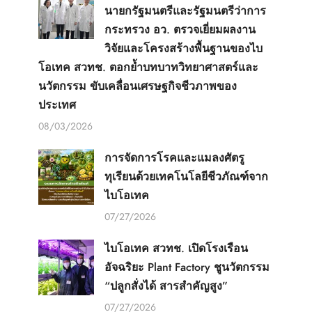
นายกรัฐมนตรีและรัฐมนตรีว่าการ
กระทรวง อว. ตรวจเยี่ยมผลงาน
วิจัยและโครงสร้างพื้นฐานของไบ
โอเทค สวทช. ตอกย้ำบทบาทวิทยาศาสตร์และ
นวัตกรรม ขับเคลื่อนเศรษฐกิจชีวภาพของ
ประเทศ
08/03/2026
การจัดการโรคและแมลงศัตรู
ทุเรียนด้วยเทคโนโลยีชีวภัณฑ์จาก
ไบโอเทค
07/27/2026
ไบโอเทค สวทช. เปิดโรงเรือน
อัจฉริยะ Plant Factory ชูนวัตกรรม
“ปลูกสั่งได้ สารสำคัญสูง”
07/27/2026