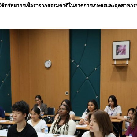
์ใช้ทรัพยากรเชื้อราจากธรรมชาติในภาคการเกษตรและอุตสาหกรร