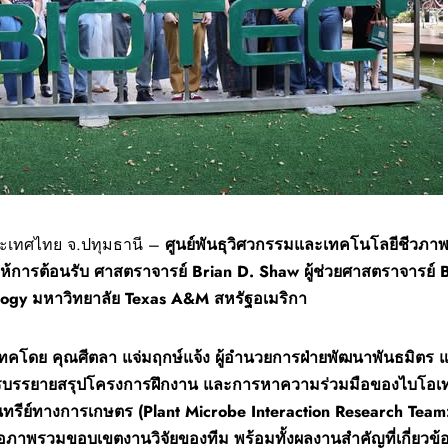
ประเทศไทย จ.ปทุมธานี –
ศูนย์พันธุวิศวกรรมและเทคโนโลยีชีวภาพ
ห้การต้อนรับ ศาสตราจารย์
Brian D. Shaw ผู้ช่วยศาสตราจารย
logy มหาวิทยาลัย Texas A&M สหรัฐอเมริกา
เทคโดย คุณศีตลา แจ่มฤกษ์แจ้ง ผู้อำนวยการฝ่ายพัฒนาพันธมิตร 
การบรรยายสรุปโครงการฝึกงาน และการหาความร่วมมือของไบโอเทค
นทรีย์ทางการเกษตร (
Plant Microbe Interaction Research Team:
เสนอภาพรวมขอบเขตงานวิจัยของทีม พร้อมทั้งผลงานสำคัญที่เกี่ย