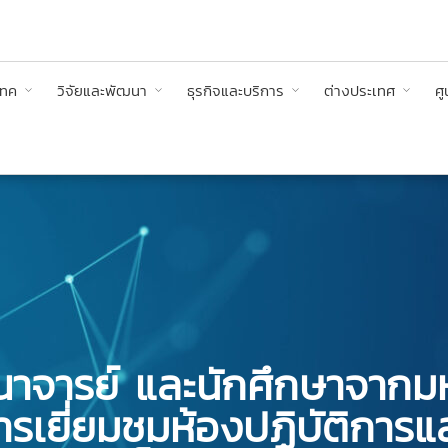
เทค
วิจัยและพัฒนา
ธุรกิจและบริการ
ต่างประเทศ
ศู
ณาจารย์ และนักศึกษาจากม
รเยี่ยมชมห้องปฏิบัติการแ