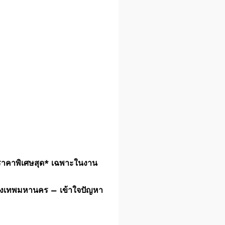
ดราคาพิเศษสุด* เฉพาะในงาน
 กรุงเทพมหานคร – เข้าใจปัญหา